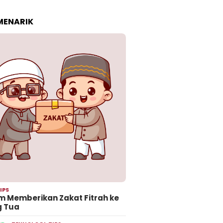
 MENARIK
IPS
 Memberikan Zakat Fitrah ke
g Tua