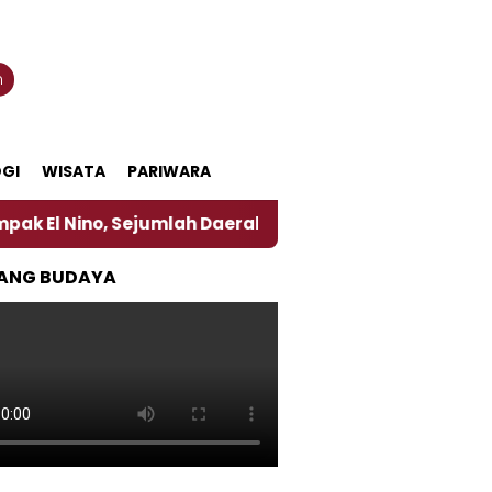
n
GI
WISATA
PARIWARA
no, Sejumlah Daerah di Jember Alami Krisi Air
Har
ANG BUDAYA