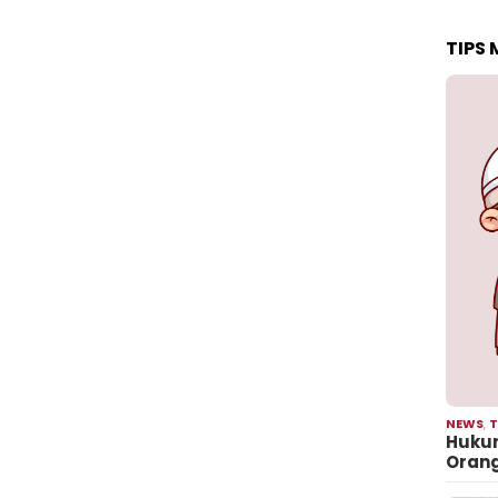
TIPS
NEWS
,
T
Hukum
Oran