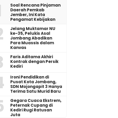
1
‎Soal Rencana Pinjaman
Daerah Pemkab
Jember, Ini Kata
Pengamat Kebijakan ‎
2
Jelang Muktamar NU
ke-35, Pelukis Asal
Jombang Abadikan
Para Muassis dalam
Kanvas
3
Faris Aditama Akhiri
Kontrak dengan Persik
Kediri
4
Ironi Pendidikan di
Pusat Kota Jombang,
SDN Mojongapit 3 Hanya
Terima Satu Murid Baru
5
‎Gegara Cuaca Ekstrem,
Peternak Cupang di
Kediri Rugi Ratusan
Juta