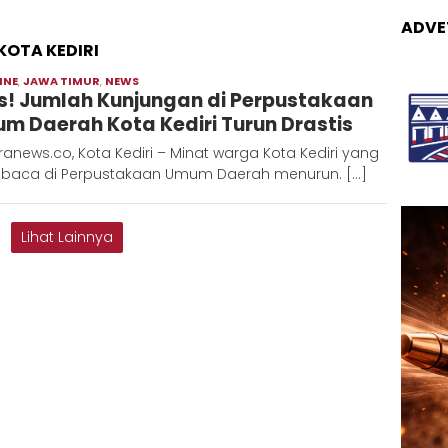
ADVE
OTA KEDIRI
INE
,
JAWA TIMUR
,
NEWS
Moch
is! Jumlah Kunjungan di Perpustakaan
Hadi
m Daerah Kota Kediri Turun Drastis
anews.co, Kota Kediri – Minat warga Kota Kediri yang
aca di Perpustakaan Umum Daerah menurun. […]
Lihat Lainnya