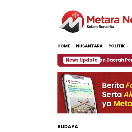
Loncat
ke
konten
HOME
NUSANTARA
POLITIK
2027
‎Soal Rencana Pinjaman Daerah Pemkab Jemb
News Update
BUDAYA