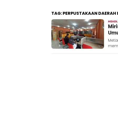
TAG:
PERPUSTAKAAN DAERAH K
HEADL
Mir
Umu
Metar
memb