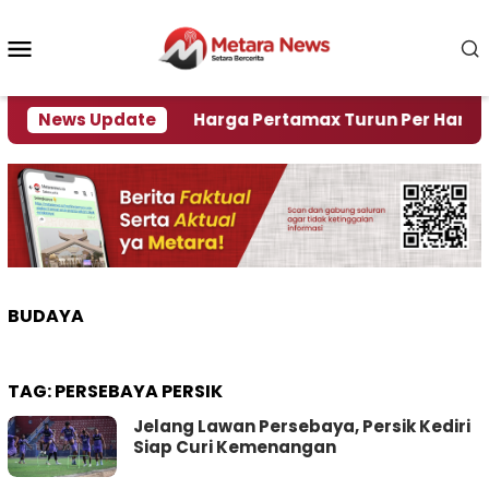
Loncat
ke
Menu
konten
Mobile
Krisi Air
News Update
Harga Pertamax Turun Per Hari Ini, Se
BUDAYA
TAG:
PERSEBAYA PERSIK
Jelang Lawan Persebaya, Persik Kediri
Siap Curi Kemenangan