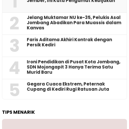
1
Jember, Ini Kata Pengamat Kebijakan ‎
2
Jelang Muktamar NU ke-35, Pelukis Asal
Jombang Abadikan Para Muassis dalam
Kanvas
3
Faris Aditama Akhiri Kontrak dengan
Persik Kediri
4
Ironi Pendidikan di Pusat Kota Jombang,
SDN Mojongapit 3 Hanya Terima Satu
Murid Baru
5
‎Gegara Cuaca Ekstrem, Peternak
Cupang di Kediri Rugi Ratusan Juta
TIPS MENARIK