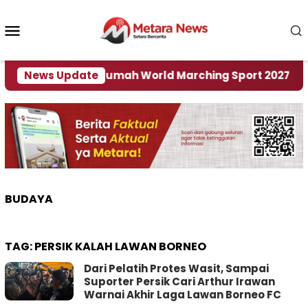
Loncat
ke
Menu
konten
Mobile
er Jadi Tuan Rumah World Marching Sport 2027
News Update
BUDAYA
TAG:
PERSIK KALAH LAWAN BORNEO
Dari Pelatih Protes Wasit, Sampai
Suporter Persik Cari Arthur Irawan
Warnai Akhir Laga Lawan Borneo FC