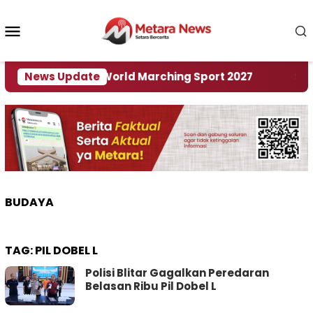
Loncat
ke
Menu
konten
Mobile
 Tuan Rumah World Marching Sport 2027
News Update
‎Soal R
BUDAYA
TAG:
PIL DOBEL L
Polisi Blitar Gagalkan Peredaran
Belasan Ribu Pil Dobel L