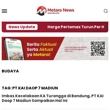
Loncat
ke
Menu
konten
Mobile
i Krisi Air
News Update
Harga Pertamax Turun Per Hari Ini, S
BUDAYA
TAG:
PT KAI DAOP 7 MADIUN
Imbas Kecelakaan KA Turangga di Bandung, PT KAI
Daop 7 Madiun Sampaikan Hal Ini