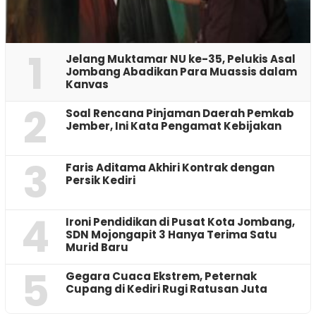
1
Jelang Muktamar NU ke-35, Pelukis Asal
Jombang Abadikan Para Muassis dalam
Kanvas
2
‎Soal Rencana Pinjaman Daerah Pemkab
Jember, Ini Kata Pengamat Kebijakan ‎
3
Faris Aditama Akhiri Kontrak dengan
Persik Kediri
4
Ironi Pendidikan di Pusat Kota Jombang,
SDN Mojongapit 3 Hanya Terima Satu
Murid Baru
5
‎Gegara Cuaca Ekstrem, Peternak
Cupang di Kediri Rugi Ratusan Juta