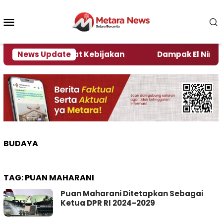
Loncat
ke
Menu
konten
Mobile
 Kata Pengamat Kebijakan ‎
News Update
Dampak El Nino, Seju
BUDAYA
TAG:
PUAN MAHARANI
Puan Maharani Ditetapkan Sebagai
Ketua DPR RI 2024-2029