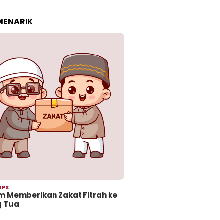
 MENARIK
IPS
 Memberikan Zakat Fitrah ke
g Tua