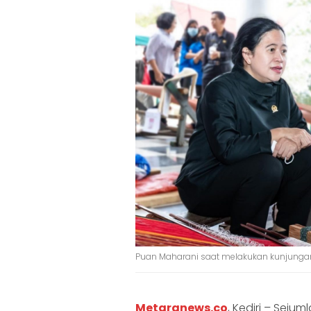
Puan Maharani saat melakukan kunjungan
Metaranews.co
, Kediri – Sejum