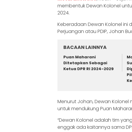
membentuk Dewan Kolonel untuk
2024.
Keberadaan Dewan Kolonel ini diin
Perjuangan atau PDIP, Johan Bud
BACAAN LAINNYA
Puan Maharani
Ma
Ditetapkan Sebagai
Su
Ketua DPR RI 2024-2029
Di
Pi
Ke
Menurut Johan, Dewan Kolonel 
untuk mendukung Puan Maharani 
“Dewan Kolonel adalah tim yang 
enggak ada kaitannya sama DPP l