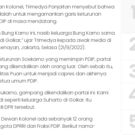
wan Kolonel, Trimedya Panjaitan menyebut bahwa
alah untuk mengamankan garis keturunan
DIP di masa mendatang.
h Bung Karno ini, nasib keluarga Bung Karno sama
 di Golkar,” ujar Trimedya kepada awak media di
enayan, Jakarta, Selasa (21/9/2022).
eturunan Soekarno yang memimpin PDIP, partai
g dikendalikan oleh orang luar. Oleh sebab itu,
litas Puan untuk menjadi capres dan akhirnya
etua umum PDIP.
ukarno, gampang dikendalikan partai ini. Kami
i seperti keluarga Suharto di Golkar. Itu
II DPR tersebut.
ta Dewan Kolonel ada sebanyak 12 orang
a DPRRI dari Fraksi PDIP. Berikut nama-