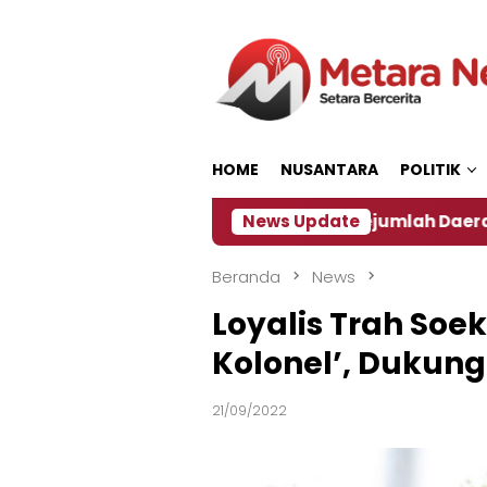
Loncat
ke
konten
HOME
NUSANTARA
POLITIK
n ‎
Dampak El Nino, Sejumlah Daerah di Jember Al
News Update
Beranda
News
Loyalis Trah Soe
Kolonel’, Dukung
21/09/2022