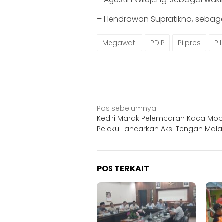
– Hendrawan Supratikno, sebagai 
Megawati
PDIP
Pilpres
Pi
Navigasi
Pos sebelumnya
Kediri Marak Pelemparan Kaca Mobi
pos
Pelaku Lancarkan Aksi Tengah Mal
POS TERKAIT