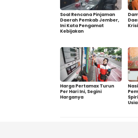
‎Soal Rencana Pinjaman
Damp
Daerah Pemkab Jember,
Dae
Ini Kata Pengamat
Krisi
Kebijakan ‎
Harga Pertamax Turun
‎Nas
Per Hari Ini, Segini
Pem
Harganya
Spir
Usi