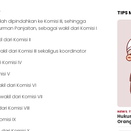
.
TIPS
h dipindahkan ke Komisi III, sehingga
man Panjaitan, sebagai wakil dari Komisi I
 dari Komisi II
il dari Komisi III sekaligus koordinator
i Komisi IV
isi V
kil dari Komisi VI
kil dari Komisi VII
ari Komisi VIII
NEWS
,
T
Hukum
omisi IX
Oran
 dari Komisi X