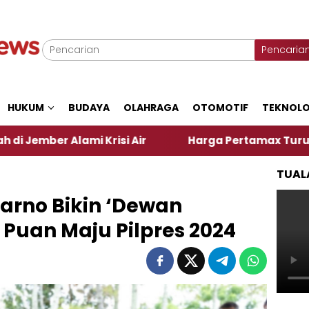
Pencaria
HUKUM
BUDAYA
OLAHRAGA
OTOMOTIF
TEKNOLO
ami Krisi Air
Harga Pertamax Turun Per Hari Ini,
TUAL
karno Bikin ‘Dewan
 Puan Maju Pilpres 2024