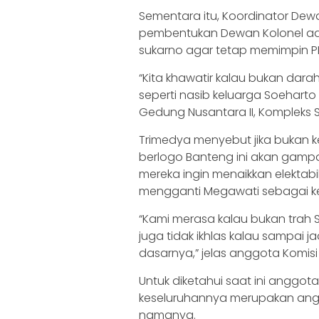
Sementara itu, Koordinator De
pembentukan Dewan Kolonel ad
sukarno agar tetap memimpin P
“Kita khawatir kalau bukan dara
seperti nasib keluarga Soeharto
Gedung Nusantara II, Kompleks S
Trimedya menyebut jika bukan k
berlogo Banteng ini akan gampan
mereka ingin menaikkan elektabi
mengganti Megawati sebagai k
“Kami merasa kalau bukan trah S
juga tidak ikhlas kalau sampai jad
dasarnya,” jelas anggota Komisi I
Untuk diketahui saat ini anggo
keseluruhannya merupakan anggot
namanya.