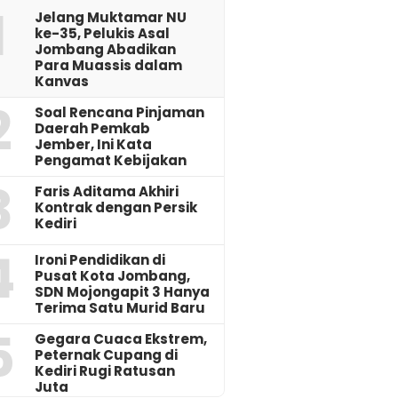
1
Jelang Muktamar NU
ke-35, Pelukis Asal
Jombang Abadikan
Para Muassis dalam
Kanvas
2
‎Soal Rencana Pinjaman
Daerah Pemkab
Jember, Ini Kata
Pengamat Kebijakan ‎
3
Faris Aditama Akhiri
Kontrak dengan Persik
Kediri
4
Ironi Pendidikan di
Pusat Kota Jombang,
SDN Mojongapit 3 Hanya
Terima Satu Murid Baru
5
‎Gegara Cuaca Ekstrem,
Peternak Cupang di
Kediri Rugi Ratusan
Juta