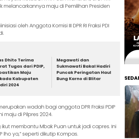
 melancarkannya maju di Pemilihan Presiden
isiasi oleh Anggota Komisi III DPR RI Fraksi PDI
i.
s Dhito Terima
Megawati dan
rat Tugas dari PDIP,
Sukmawati Bakal Hadiri
pastikan Maju
Puncak Peringatan Haul
SEDA
lkada Kabupaten
Bung Karno di Blitar
diri 2024
merupakan wadah bagi anggota DPR Fraksi PDIP
maju di Pilpres 2024.
ikut membantu Mbak Puan untuk jadi capres. Ini
ho ya,” seperti dikutip Kompas.