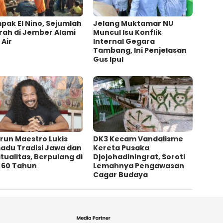
ak El Nino, Sejumlah
Jelang Muktamar NU
rah di Jember Alami
Muncul Isu Konflik
 Air
Internal Gegara
Tambang, Ini Penjelasan
Gus Ipul
irun Maestro Lukis
DK3 Kecam Vandalisme
adu Tradisi Jawa dan
Kereta Pusaka
itualitas, Berpulang di
Djojohadiningrat, Soroti
a 60 Tahun
Lemahnya Pengawasan
Cagar Budaya