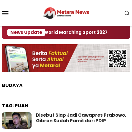
Loncat
ke
Menu
konten
Mobile
 Tuan Rumah World Marching Sport 2027
News Update
‎Soal R
BUDAYA
TAG:
PUAN
Disebut Siap Jadi Cawapres Prabowo,
Gibran Sudah Pamit dari PDIP