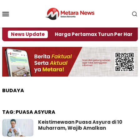
Loncat
ke
Menu
konten
Mobile
Krisi Air
News Update
Harga Pertamax Turun Per Hari Ini, Seg
BUDAYA
TAG:
PUASA ASYURA
Keistimewaan Puasa Asyura di 10
Muharram, Wajib Amalkan