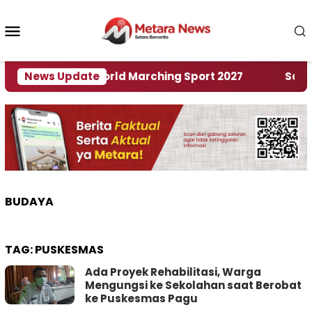
Loncat
ke
Menu
konten
Mobile
uan Rumah World Marching Sport 2027
News Update
‎Soal Ren
BUDAYA
TAG:
PUSKESMAS
Ada Proyek Rehabilitasi, Warga
Mengungsi ke Sekolahan saat Berobat
ke Puskesmas Pagu