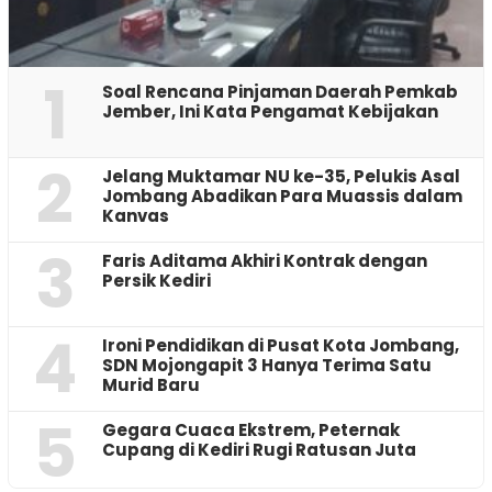
1
‎Soal Rencana Pinjaman Daerah Pemkab
Jember, Ini Kata Pengamat Kebijakan ‎
2
Jelang Muktamar NU ke-35, Pelukis Asal
Jombang Abadikan Para Muassis dalam
Kanvas
3
Faris Aditama Akhiri Kontrak dengan
Persik Kediri
4
Ironi Pendidikan di Pusat Kota Jombang,
SDN Mojongapit 3 Hanya Terima Satu
Murid Baru
5
‎Gegara Cuaca Ekstrem, Peternak
Cupang di Kediri Rugi Ratusan Juta