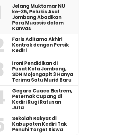
1
Jelang Muktamar NU
ke-35, Pelukis Asal
Jombang Abadikan
Para Muassis dalam
Kanvas
2
Faris Aditama Akhiri
Kontrak dengan Persik
Kediri
3
Ironi Pendidikan di
Pusat Kota Jombang,
SDN Mojongapit 3 Hanya
Terima Satu Murid Baru
4
‎Gegara Cuaca Ekstrem,
Peternak Cupang di
Kediri Rugi Ratusan
Juta
5
Sekolah Rakyat di
Kabupaten Kediri Tak
Penuhi Target Siswa