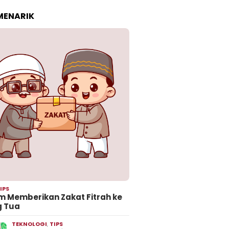
 MENARIK
IPS
 Memberikan Zakat Fitrah ke
g Tua
TEKNOLOGI
,
TIPS