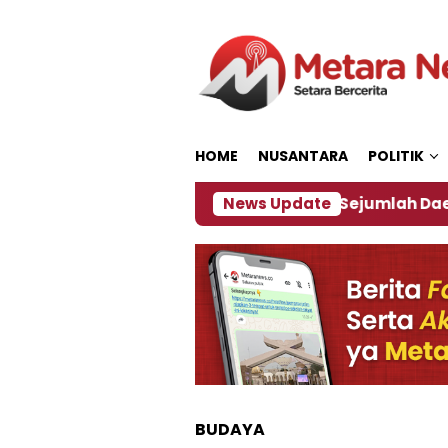
Loncat
ke
konten
HOME
NUSANTARA
POLITIK
ijakan ‎
Dampak El Nino, Sejumlah Daerah di Jemb
News Update
BUDAYA