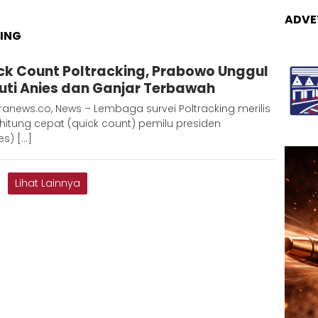
ADVE
ING
Adinda
ck Count Poltracking, Prabowo Unggul
D
kuti Anies dan Ganjar Terbawah
anews.co, News – Lembaga survei Poltracking merilis
 hitung cepat (quick count) pemilu presiden
res) […]
Lihat Lainnya