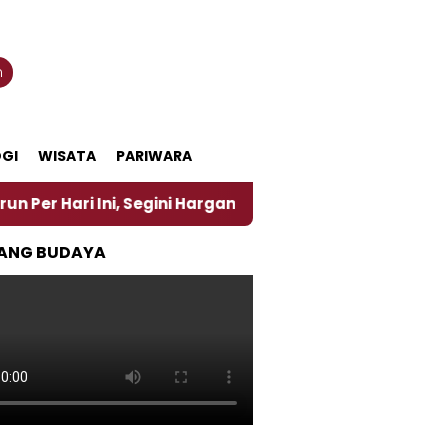
n
GI
WISATA
PARIWARA
 Ini, Segini Harganya
‎Nasirun Maestro Lukis Pem
ANG BUDAYA