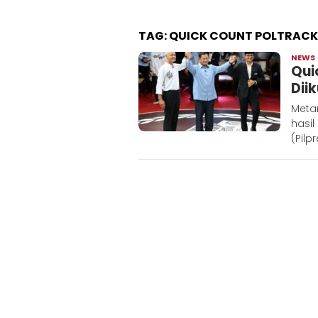
TAG:
QUICK COUNT POLTRACK
NEWS
Qui
Dii
Metar
hasil
(Pilp