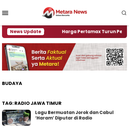
Loncat
ke
Menu
konten
Mobile
lami Krisi Air
News Update
Harga Pertamax Turun Per Hari Ini
BUDAYA
TAG:
RADIO JAWA TIMUR
Lagu Bermuatan Jorok dan Cabul
‘Haram’ Diputar di Radio