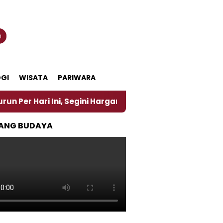
n
GI
WISATA
PARIWARA
i Ini, Segini Harganya
‎Nasirun Maestro Lukis Pe
ANG BUDAYA