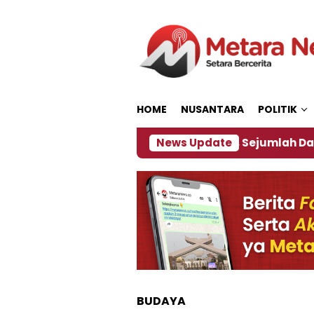
Loncat
ke
konten
HOME
NUSANTARA
POLITIK
bijakan ‎
Dampak El Nino, Sejumlah Daerah di Jem
News Update
BUDAYA