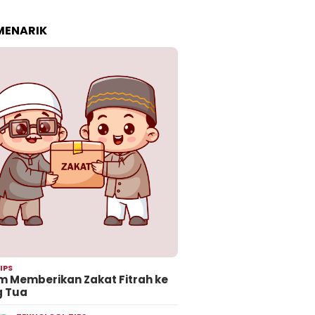
 MENARIK
IPS
 Memberikan Zakat Fitrah ke
g Tua