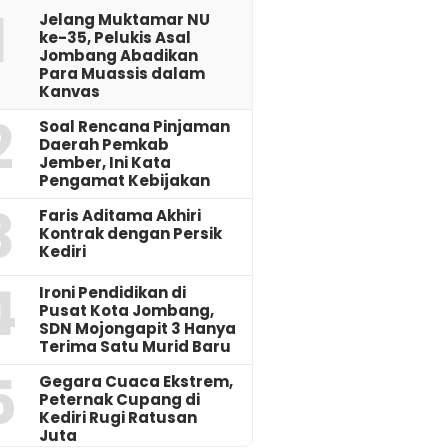
1
Jelang Muktamar NU
ke-35, Pelukis Asal
Jombang Abadikan
Para Muassis dalam
Kanvas
2
‎Soal Rencana Pinjaman
Daerah Pemkab
Jember, Ini Kata
Pengamat Kebijakan ‎
3
Faris Aditama Akhiri
Kontrak dengan Persik
Kediri
4
Ironi Pendidikan di
Pusat Kota Jombang,
SDN Mojongapit 3 Hanya
Terima Satu Murid Baru
5
‎Gegara Cuaca Ekstrem,
Peternak Cupang di
Kediri Rugi Ratusan
Juta