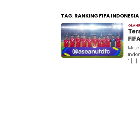
TAG:
RANKING FIFA INDONESIA
OLAH
Ters
FIF
Meta
Indon
1 […]