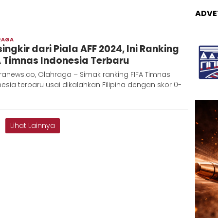
ADVE
RAGA
Adinda
ingkir dari Piala AFF 2024, Ini Ranking
D
A Timnas Indonesia Terbaru
ranews.co, Olahraga – Simak ranking FIFA Timnas
esia terbaru usai dikalahkan Filipina dengan skor 0-
Lihat Lainnya