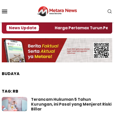
Loncat
ke
Menu
konten
Mobile
lami Krisi Air
News Update
Harga Pertamax Turun Per Hari Ini
BUDAYA
TAG:
RB
Terancam Hukuman 5 Tahun
Kurungan, ini Pasal yang Menjerat Riski
Billar