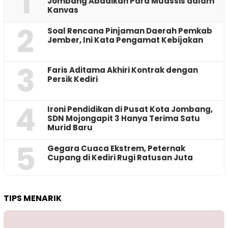
1
Jombang Abadikan Para Muassis dalam
Kanvas
2
‎Soal Rencana Pinjaman Daerah Pemkab
Jember, Ini Kata Pengamat Kebijakan ‎
3
Faris Aditama Akhiri Kontrak dengan
Persik Kediri
4
Ironi Pendidikan di Pusat Kota Jombang,
SDN Mojongapit 3 Hanya Terima Satu
Murid Baru
5
‎Gegara Cuaca Ekstrem, Peternak
Cupang di Kediri Rugi Ratusan Juta
TIPS MENARIK