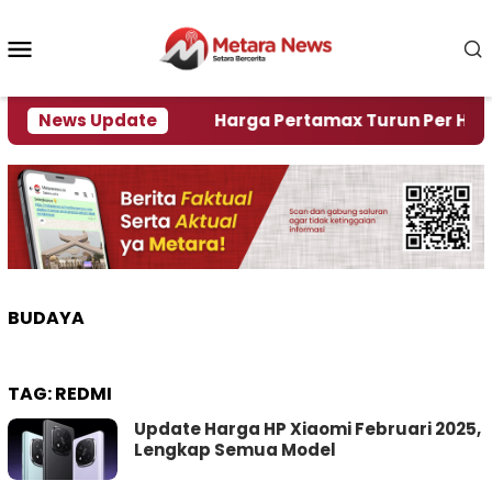
Loncat
ke
Menu
konten
Mobile
i Krisi Air
News Update
Harga Pertamax Turun Per Hari Ini, S
BUDAYA
TAG:
REDMI
Update Harga HP Xiaomi Februari 2025,
Lengkap Semua Model