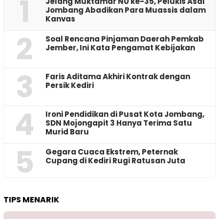
1
Jelang Muktamar NU ke-35, Pelukis Asal
Jombang Abadikan Para Muassis dalam
Kanvas
2
‎Soal Rencana Pinjaman Daerah Pemkab
Jember, Ini Kata Pengamat Kebijakan ‎
3
Faris Aditama Akhiri Kontrak dengan
Persik Kediri
4
Ironi Pendidikan di Pusat Kota Jombang,
SDN Mojongapit 3 Hanya Terima Satu
Murid Baru
5
‎Gegara Cuaca Ekstrem, Peternak
Cupang di Kediri Rugi Ratusan Juta
TIPS MENARIK