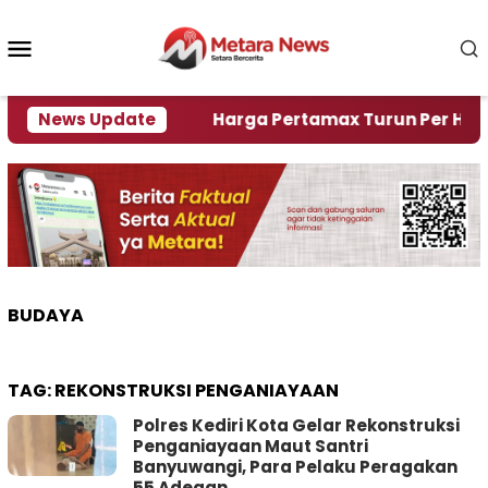
Loncat
ke
Menu
konten
Mobile
mi Krisi Air
News Update
Harga Pertamax Turun Per Hari Ini, 
BUDAYA
TAG:
REKONSTRUKSI PENGANIAYAAN
Polres Kediri Kota Gelar Rekonstruksi
Penganiayaan Maut Santri
Banyuwangi, Para Pelaku Peragakan
55 Adegan