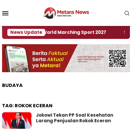
Loncat
ke
Menu
konten
Mobile
Tuan Rumah World Marching Sport 2027
News Update
‎Soal Re
BUDAYA
TAG:
ROKOK ECERAN
Jokowi Tekan PP Soal Kesehatan
Larang Penjualan Rokok Eceran