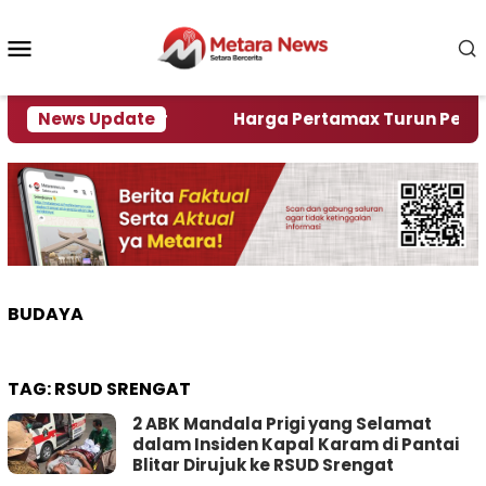
Loncat
ke
Menu
konten
Mobile
lami Krisi Air
News Update
Harga Pertamax Turun Per Hari Ini
BUDAYA
TAG:
RSUD SRENGAT
2 ABK Mandala Prigi yang Selamat
dalam Insiden Kapal Karam di Pantai
Blitar Dirujuk ke RSUD Srengat