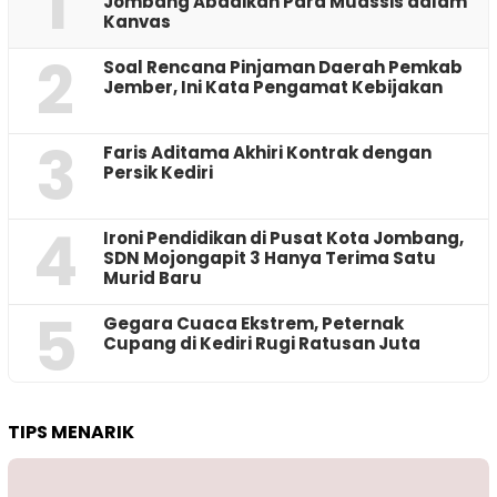
1
Jombang Abadikan Para Muassis dalam
Kanvas
2
‎Soal Rencana Pinjaman Daerah Pemkab
Jember, Ini Kata Pengamat Kebijakan ‎
3
Faris Aditama Akhiri Kontrak dengan
Persik Kediri
4
Ironi Pendidikan di Pusat Kota Jombang,
SDN Mojongapit 3 Hanya Terima Satu
Murid Baru
5
‎Gegara Cuaca Ekstrem, Peternak
Cupang di Kediri Rugi Ratusan Juta
TIPS MENARIK