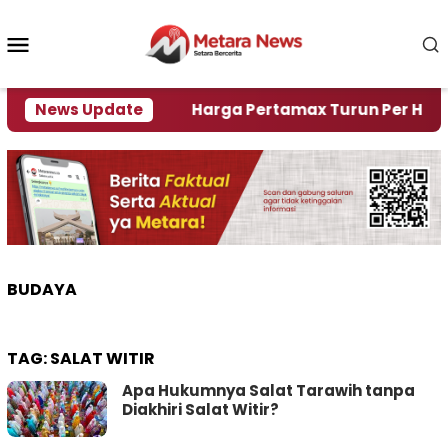
Loncat
ke
Menu
konten
Mobile
i Krisi Air
News Update
Harga Pertamax Turun Per Hari Ini, S
BUDAYA
TAG:
SALAT WITIR
Apa Hukumnya Salat Tarawih tanpa
Diakhiri Salat Witir?