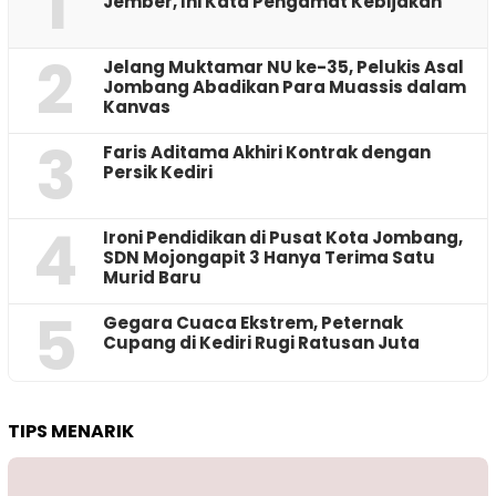
1
Jember, Ini Kata Pengamat Kebijakan ‎
2
Jelang Muktamar NU ke-35, Pelukis Asal
Jombang Abadikan Para Muassis dalam
Kanvas
3
Faris Aditama Akhiri Kontrak dengan
Persik Kediri
4
Ironi Pendidikan di Pusat Kota Jombang,
SDN Mojongapit 3 Hanya Terima Satu
Murid Baru
5
‎Gegara Cuaca Ekstrem, Peternak
Cupang di Kediri Rugi Ratusan Juta
TIPS MENARIK