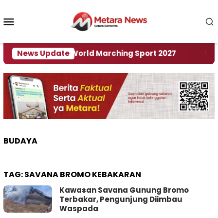
Loncat
ke
Menu
konten
Mobile
 Tuan Rumah World Marching Sport 2027
News Update
‎Soal R
BUDAYA
TAG:
SAVANA BROMO KEBAKARAN
Kawasan Savana Gunung Bromo
Terbakar, Pengunjung Diimbau
Waspada