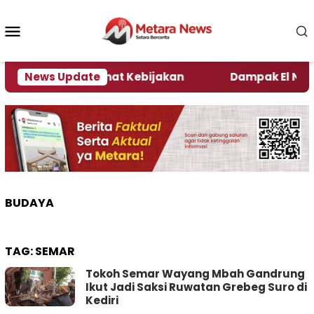
Loncat
ke
Menu
konten
Mobile
i Kata Pengamat Kebijakan ‎
News Update
Dampak El Nino, Sej
BUDAYA
TAG:
SEMAR
Tokoh Semar Wayang Mbah Gandrung
Ikut Jadi Saksi Ruwatan Grebeg Suro di
Kediri