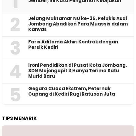
1
Jember, Ini Kata Pengamat Kebijakan ‎
2
Jelang Muktamar NU ke-35, Pelukis Asal
Jombang Abadikan Para Muassis dalam
Kanvas
3
Faris Aditama Akhiri Kontrak dengan
Persik Kediri
4
Ironi Pendidikan di Pusat Kota Jombang,
SDN Mojongapit 3 Hanya Terima Satu
Murid Baru
5
‎Gegara Cuaca Ekstrem, Peternak
Cupang di Kediri Rugi Ratusan Juta
TIPS MENARIK