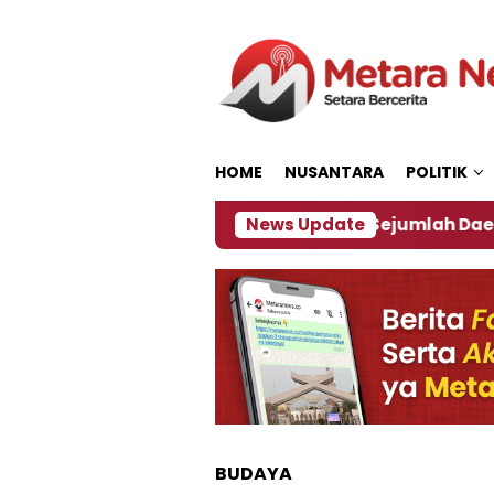
Loncat
ke
konten
HOME
NUSANTARA
POLITIK
jakan ‎
Dampak El Nino, Sejumlah Daerah di Jembe
News Update
BUDAYA