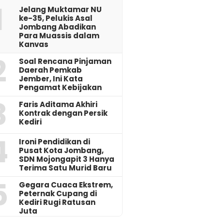
1
Jelang Muktamar NU
ke-35, Pelukis Asal
Jombang Abadikan
Para Muassis dalam
Kanvas
2
‎Soal Rencana Pinjaman
Daerah Pemkab
Jember, Ini Kata
Pengamat Kebijakan ‎
3
Faris Aditama Akhiri
Kontrak dengan Persik
Kediri
4
Ironi Pendidikan di
Pusat Kota Jombang,
SDN Mojongapit 3 Hanya
Terima Satu Murid Baru
5
‎Gegara Cuaca Ekstrem,
Peternak Cupang di
Kediri Rugi Ratusan
Juta