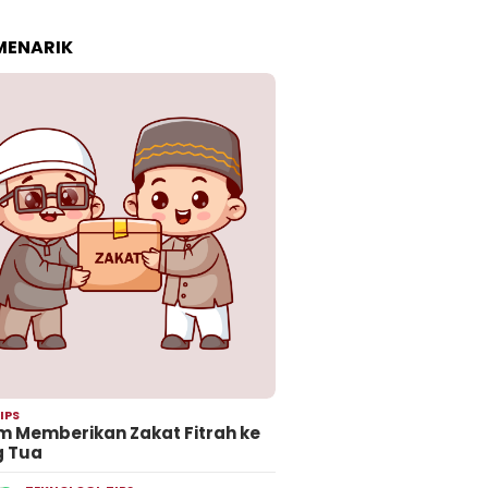
 MENARIK
IPS
 Memberikan Zakat Fitrah ke
g Tua