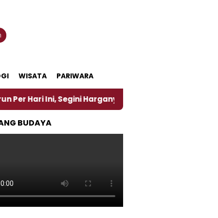
n
GI
WISATA
PARIWARA
Ini, Segini Harganya
‎Nasirun Maestro Lukis Pema
ANG BUDAYA