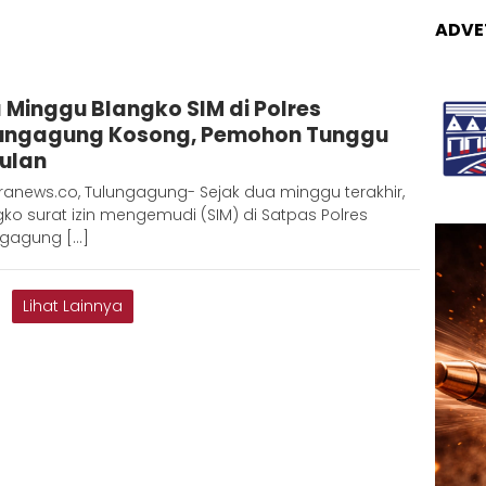
ADVE
Admin
 Minggu Blangko SIM di Polres
Metaranews
ungagung Kosong, Pemohon Tunggu
ulan
ranews.co, Tulungagung- Sejak dua minggu terakhir,
ko surat izin mengemudi (SIM) di Satpas Polres
ngagung […]
Lihat Lainnya