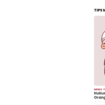
TIPS
NEWS
,
T
Hukum
Oran