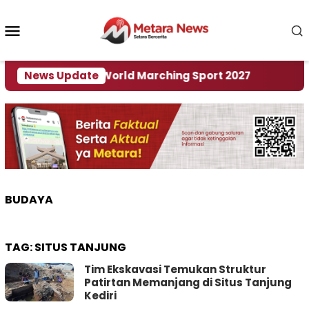
Loncat
ke
Menu
konten
Mobile
 Tuan Rumah World Marching Sport 2027
News Update
‎Soal R
BUDAYA
TAG:
SITUS TANJUNG
Tim Ekskavasi Temukan Struktur
Patirtan Memanjang di Situs Tanjung
Kediri