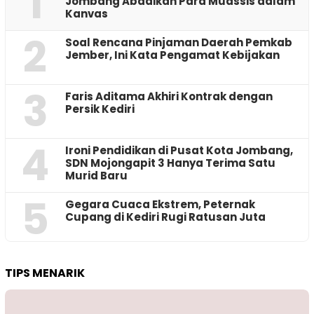
1
Jombang Abadikan Para Muassis dalam
Kanvas
2
‎Soal Rencana Pinjaman Daerah Pemkab
Jember, Ini Kata Pengamat Kebijakan ‎
3
Faris Aditama Akhiri Kontrak dengan
Persik Kediri
4
Ironi Pendidikan di Pusat Kota Jombang,
SDN Mojongapit 3 Hanya Terima Satu
Murid Baru
5
‎Gegara Cuaca Ekstrem, Peternak
Cupang di Kediri Rugi Ratusan Juta
TIPS MENARIK