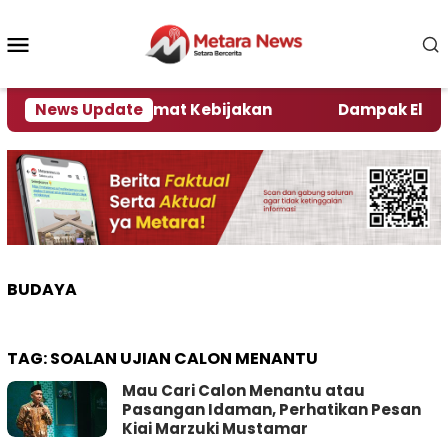
Loncat
ke
Menu
konten
Mobile
ni Kata Pengamat Kebijakan ‎
News Update
Dampak El Nino, Se
BUDAYA
TAG:
SOALAN UJIAN CALON MENANTU
Mau Cari Calon Menantu atau
Pasangan Idaman, Perhatikan Pesan
Kiai Marzuki Mustamar