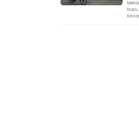
Meta
baru 
Keca