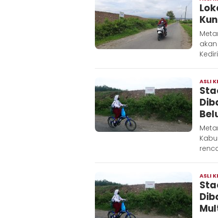
Lok
Kun
Meta
akan
Kedir
ASLI K
Sta
Dib
Bel
Metar
Kabup
renc
ASLI K
Sta
Dib
Mul