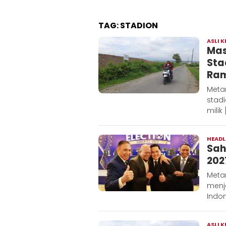
TAG:
STADION
ASLI K
Mas
Sta
Ra
Metar
stadi
milik 
HEADL
Sah
202
Metar
menj
Indon
ASLI K