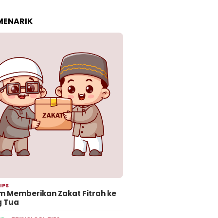
 MENARIK
IPS
 Memberikan Zakat Fitrah ke
g Tua