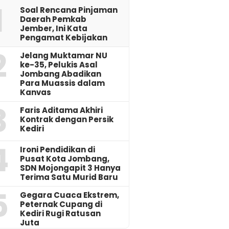
1
‎Soal Rencana Pinjaman
Daerah Pemkab
Jember, Ini Kata
Pengamat Kebijakan ‎
2
Jelang Muktamar NU
ke-35, Pelukis Asal
Jombang Abadikan
Para Muassis dalam
Kanvas
3
Faris Aditama Akhiri
Kontrak dengan Persik
Kediri
4
Ironi Pendidikan di
Pusat Kota Jombang,
SDN Mojongapit 3 Hanya
Terima Satu Murid Baru
5
‎Gegara Cuaca Ekstrem,
Peternak Cupang di
Kediri Rugi Ratusan
Juta