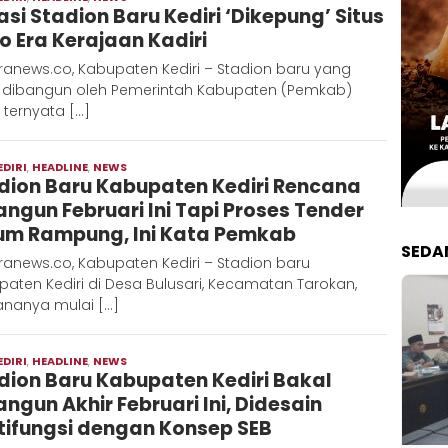
asi Stadion Baru Kediri ‘Dikepung’ Situs
Hadi
o Era Kerajaan Kadiri
ranews.co, Kabupaten Kediri – Stadion baru yang
 dibangun oleh Pemerintah Kabupaten (Pemkab)
i ternyata […]
EDIRI
,
HEADLINE
,
NEWS
Moch
dion Baru Kabupaten Kediri Rencana
Hadi
angun Februari Ini Tapi Proses Tender
um Rampung, Ini Kata Pemkab
SEDA
anews.co, Kabupaten Kediri – Stadion baru
aten Kediri di Desa Bulusari, Kecamatan Tarokan,
ananya mulai […]
EDIRI
,
HEADLINE
,
NEWS
Moch
dion Baru Kabupaten Kediri Bakal
Hadi
angun Akhir Februari Ini, Didesain
tifungsi dengan Konsep SEB