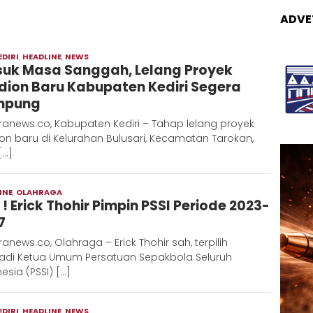
ADVE
EDIRI
,
HEADLINE
,
NEWS
Moch
uk Masa Sanggah, Lelang Proyek
Hadi
dion Baru Kabupaten Kediri Segera
mpung
anews.co, Kabupaten Kediri – Tahap lelang proyek
on baru di Kelurahan Bulusari, Kecamatan Tarokan,
[…]
INE
,
OLAHRAGA
Redaksi
 ! Erick Thohir Pimpin PSSI Periode 2023-
Metara
7
anews.co, Olahraga – Erick Thohir sah, terpilih
adi Ketua Umum Persatuan Sepakbola Seluruh
esia (PSSI) […]
EDIRI
,
HEADLINE
,
NEWS
Moch