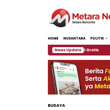
Loncat
ke
konten
HOME
NUSANTARA
POLITIK
Panitia Siapkan Kopi dan Pijat Gratis
News Update
Jember J
BUDAYA