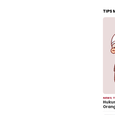
TIPS
NEWS
,
T
Hukum
Oran