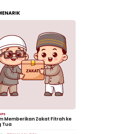
 MENARIK
IPS
 Memberikan Zakat Fitrah ke
g Tua