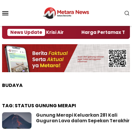
Loncat
ke
Menu
konten
Mobile
ember Alami Krisi Air
News Update
Harga Pertamax Turun Per H
BUDAYA
TAG:
STATUS GUNUNG MERAPI
Gunung Merapi Keluarkan 281 Kali
Guguran Lava dalam Sepekan Terakhir