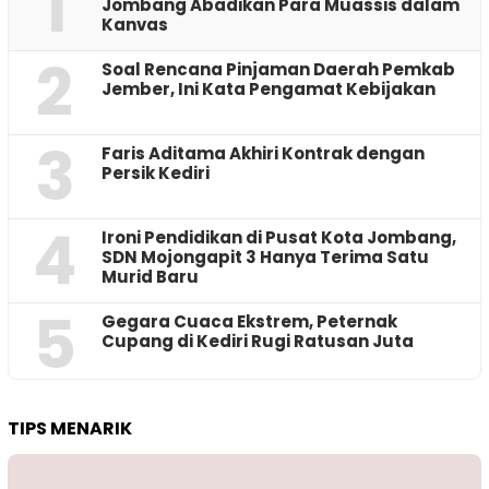
1
Jombang Abadikan Para Muassis dalam
Kanvas
2
‎Soal Rencana Pinjaman Daerah Pemkab
Jember, Ini Kata Pengamat Kebijakan ‎
3
Faris Aditama Akhiri Kontrak dengan
Persik Kediri
4
Ironi Pendidikan di Pusat Kota Jombang,
SDN Mojongapit 3 Hanya Terima Satu
Murid Baru
5
‎Gegara Cuaca Ekstrem, Peternak
Cupang di Kediri Rugi Ratusan Juta
TIPS MENARIK