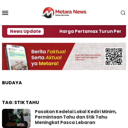
Loncat
ke
Menu
konten
Mobile
ami Krisi Air
News Update
Harga Pertamax Turun Per Hari Ini,
BUDAYA
TAG:
STIK TAHU
Pasokan Kedelai Lokal Kediri Minim,
Permintaan Tahu dan Stik Tahu
Meningkat Pasca Lebaran