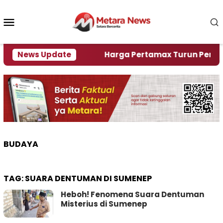
Loncat
ke
Menu
konten
Mobile
ami Krisi Air
News Update
Harga Pertamax Turun Per Hari Ini
BUDAYA
TAG:
SUARA DENTUMAN DI SUMENEP
Heboh! Fenomena Suara Dentuman
Misterius di Sumenep