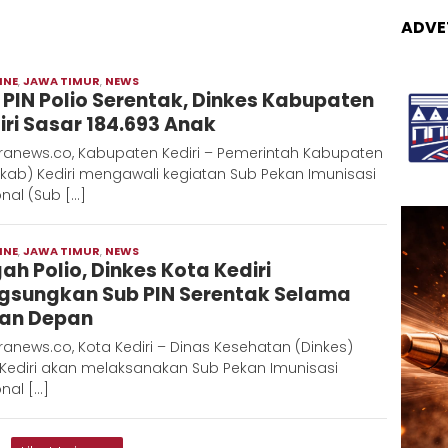
ADVE
INE
,
JAWA TIMUR
,
NEWS
Moch
 PIN Polio Serentak, Dinkes Kabupaten
Hadi
iri Sasar 184.693 Anak
ranews.co, Kabupaten Kediri – Pemerintah Kabupaten
kab) Kediri mengawali kegiatan Sub Pekan Imunisasi
nal (Sub […]
INE
,
JAWA TIMUR
,
NEWS
Moch
ah Polio, Dinkes Kota Kediri
Hadi
gsungkan Sub PIN Serentak Selama
an Depan
anews.co, Kota Kediri – Dinas Kesehatan (Dinkes)
 Kediri akan melaksanakan Sub Pekan Imunisasi
nal […]