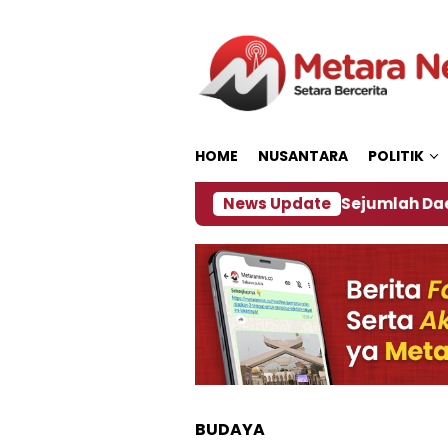
Loncat
ke
konten
HOME
NUSANTARA
POLITIK
ijakan ‎
Dampak El Nino, Sejumlah Daerah di Jemb
News Update
BUDAYA