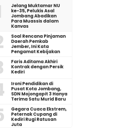
1
Jelang Muktamar NU
ke-35, Pelukis Asal
Jombang Abadikan
Para Muassis dalam
Kanvas
2
‎Soal Rencana Pinjaman
Daerah Pemkab
Jember, Ini Kata
Pengamat Kebijakan ‎
3
Faris Aditama Akhiri
Kontrak dengan Persik
Kediri
4
Ironi Pendidikan di
Pusat Kota Jombang,
SDN Mojongapit 3 Hanya
Terima Satu Murid Baru
5
‎Gegara Cuaca Ekstrem,
Peternak Cupang di
Kediri Rugi Ratusan
Juta