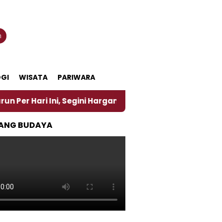
n
GI
WISATA
PARIWARA
 Ini, Segini Harganya
‎Nasirun Maestro Lukis Pem
ANG BUDAYA