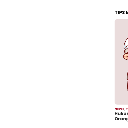
TIPS
NEWS
,
T
Hukum
Oran