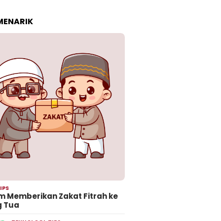
 MENARIK
IPS
 Memberikan Zakat Fitrah ke
g Tua