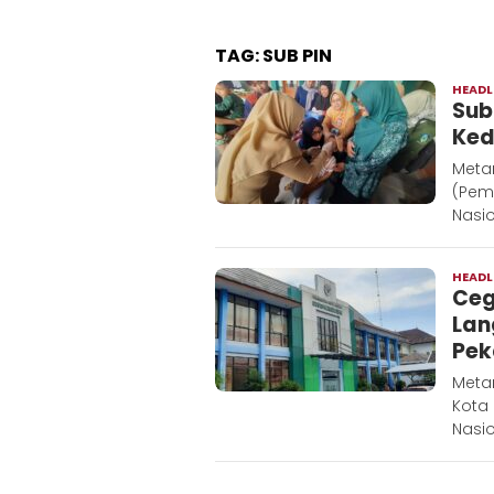
TAG:
SUB PIN
HEADL
Sub
Ked
Meta
(Pem
Nasio
HEADL
Ceg
Lan
Pek
Metar
Kota
Nasio