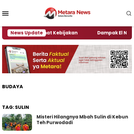
Loncat
ke
Menu
konten
Mobile
i Kata Pengamat Kebijakan ‎
News Update
Dampak El Nino, Sej
BUDAYA
TAG:
SULIN
Misteri Hilangnya Mbah Sulin di Kebun
Teh Purwodadi