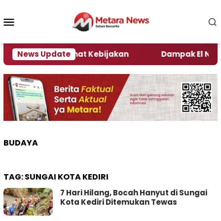
Loncat
ke
Menu
konten
Mobile
i Kata Pengamat Kebijakan ‎
News Update
Dampak El Nino, Sej
BUDAYA
TAG:
SUNGAI KOTA KEDIRI
7 Hari Hilang, Bocah Hanyut di Sungai
Kota Kediri Ditemukan Tewas