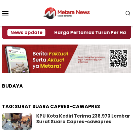
Loncat
ke
Menu
konten
Mobile
 Krisi Air
News Update
Harga Pertamax Turun Per Hari Ini, Se
BUDAYA
TAG:
SURAT SUARA CAPRES-CAWAPRES
KPU Kota Kediri Terima 238.973 Lembar
Surat Suara Capres-cawapres