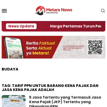
Loncat
ke
Menu
konten
Mobile
lami Krisi Air
News Update
Harga Pertamax Turun Per Hari Ini
BUDAYA
TAG:
TARIF PPN UNTUK BARANG KENA PAJAK DAN
JASA KENA PAJAK ADALAH
5 Jasa Tertentu yang Termasuk Jasa
Kena Pajak (JKP) Tertentu yang
Dikenakan PPN