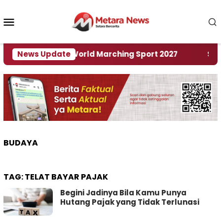
Loncat
ke
Menu
konten
Mobile
uan Rumah World Marching Sport 2027
News Update
‎Soal Ren
BUDAYA
TAG:
TELAT BAYAR PAJAK
Begini Jadinya Bila Kamu Punya
Hutang Pajak yang Tidak Terlunasi