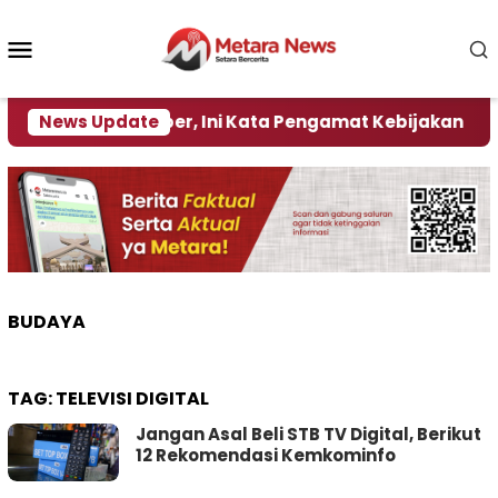
Loncat
ke
Menu
konten
Mobile
 Pemkab Jember, Ini Kata Pengamat Kebijakan ‎
News Update
BUDAYA
TAG:
TELEVISI DIGITAL
Jangan Asal Beli STB TV Digital, Berikut
12 Rekomendasi Kemkominfo