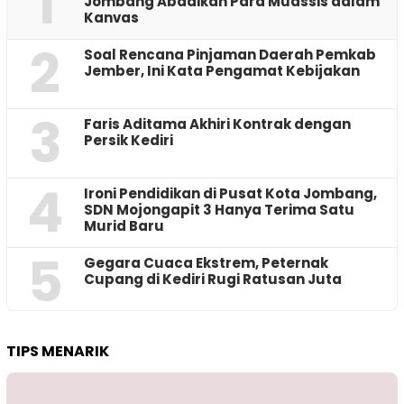
1
Jombang Abadikan Para Muassis dalam
Kanvas
2
‎Soal Rencana Pinjaman Daerah Pemkab
Jember, Ini Kata Pengamat Kebijakan ‎
3
Faris Aditama Akhiri Kontrak dengan
Persik Kediri
4
Ironi Pendidikan di Pusat Kota Jombang,
SDN Mojongapit 3 Hanya Terima Satu
Murid Baru
5
‎Gegara Cuaca Ekstrem, Peternak
Cupang di Kediri Rugi Ratusan Juta
TIPS MENARIK