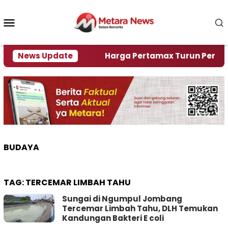
Loncat
ke
Menu
konten
Mobile
ami Krisi Air
News Update
Harga Pertamax Turun Per Hari Ini,
BUDAYA
TAG:
TERCEMAR LIMBAH TAHU
Sungai di Ngumpul Jombang
Tercemar Limbah Tahu, DLH Temukan
Kandungan Bakteri E coli