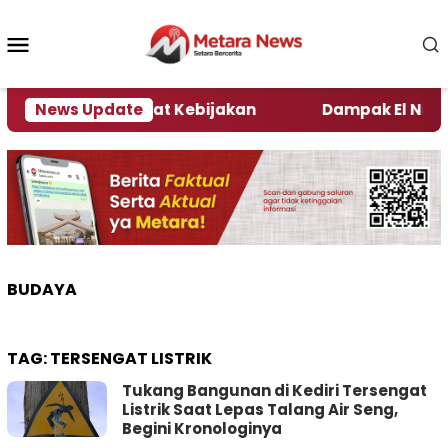
Loncat
ke
Menu
konten
Mobile
 Kata Pengamat Kebijakan ‎
News Update
Dampak El Nino, Seju
BUDAYA
TAG:
TERSENGAT LISTRIK
Tukang Bangunan di Kediri Tersengat
Listrik Saat Lepas Talang Air Seng,
Begini Kronologinya