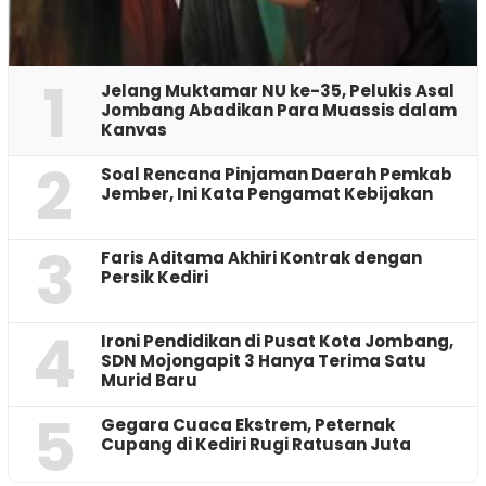
1
Jelang Muktamar NU ke-35, Pelukis Asal
Jombang Abadikan Para Muassis dalam
Kanvas
2
‎Soal Rencana Pinjaman Daerah Pemkab
Jember, Ini Kata Pengamat Kebijakan ‎
3
Faris Aditama Akhiri Kontrak dengan
Persik Kediri
4
Ironi Pendidikan di Pusat Kota Jombang,
SDN Mojongapit 3 Hanya Terima Satu
Murid Baru
5
‎Gegara Cuaca Ekstrem, Peternak
Cupang di Kediri Rugi Ratusan Juta