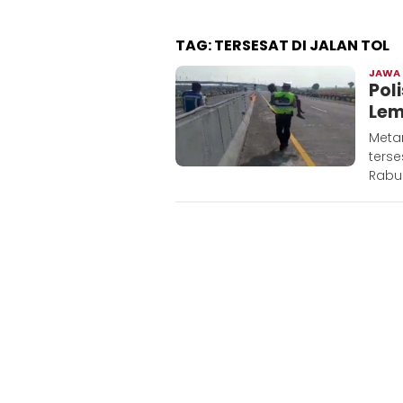
TAG:
TERSESAT DI JALAN TOL
JAWA
Pol
Lem
Meta
ters
Rabu