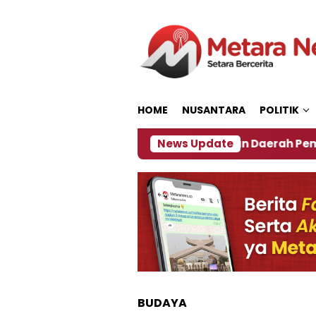
Loncat
ke
konten
HOME
NUSANTARA
POLITIK
27
‎Soal Rencana Pinjaman Daerah Pemkab Jember
News Update
BUDAYA