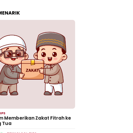
 MENARIK
IPS
 Memberikan Zakat Fitrah ke
g Tua