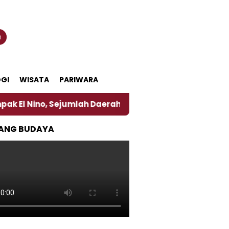
n
GI
WISATA
PARIWARA
 Sejumlah Daerah di Jember Alami Krisi Air
Harga
ANG BUDAYA