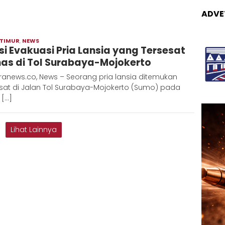
ADVE
 TIMUR
,
NEWS
Adinda
isi Evakuasi Pria Lansia yang Tersesat
as di Tol Surabaya-Mojokerto
ranews.co, News – Seorang pria lansia ditemukan
esat di Jalan Tol Surabaya-Mojokerto (Sumo) pada
 […]
Lihat Lainnya