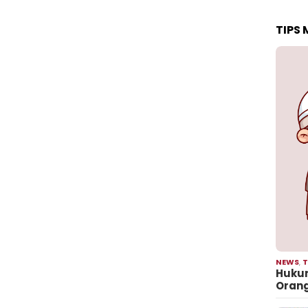
TIPS
NEWS
,
T
Hukum
Oran