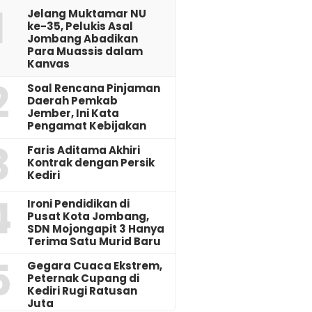
1
Jelang Muktamar NU
ke-35, Pelukis Asal
Jombang Abadikan
Para Muassis dalam
Kanvas
2
‎Soal Rencana Pinjaman
Daerah Pemkab
Jember, Ini Kata
Pengamat Kebijakan ‎
3
Faris Aditama Akhiri
Kontrak dengan Persik
Kediri
4
Ironi Pendidikan di
Pusat Kota Jombang,
SDN Mojongapit 3 Hanya
Terima Satu Murid Baru
5
‎Gegara Cuaca Ekstrem,
Peternak Cupang di
Kediri Rugi Ratusan
Juta