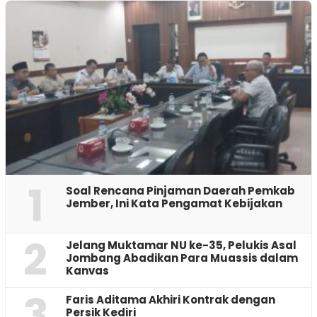
1
‎Soal Rencana Pinjaman Daerah Pemkab
Jember, Ini Kata Pengamat Kebijakan ‎
2
Jelang Muktamar NU ke-35, Pelukis Asal
Jombang Abadikan Para Muassis dalam
Kanvas
3
Faris Aditama Akhiri Kontrak dengan
Persik Kediri