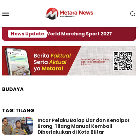
Loncat
ke
Menu
konten
Mobile
 Tuan Rumah World Marching Sport 2027
News Update
‎Soal R
BUDAYA
TAG:
TILANG
Incar Pelaku Balap Liar dan Kenalpot
Brong, Tilang Manual Kembali
Diberlakukan di Kota Blitar