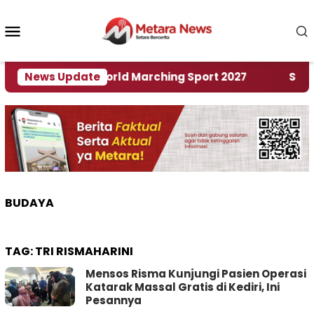
Loncat
ke
Menu
konten
Mobile
uan Rumah World Marching Sport 2027
News Update
‎Soal Ren
BUDAYA
TAG:
TRI RISMAHARINI
Mensos Risma Kunjungi Pasien Operasi
Katarak Massal Gratis di Kediri, Ini
Pesannya