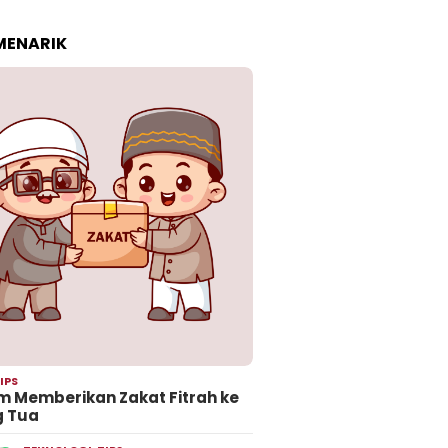
 MENARIK
IPS
 Memberikan Zakat Fitrah ke
g Tua