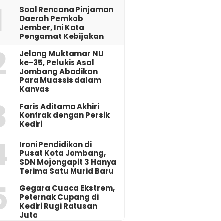
1
‎Soal Rencana Pinjaman
Daerah Pemkab
Jember, Ini Kata
Pengamat Kebijakan ‎
2
Jelang Muktamar NU
ke-35, Pelukis Asal
Jombang Abadikan
Para Muassis dalam
Kanvas
3
Faris Aditama Akhiri
Kontrak dengan Persik
Kediri
4
Ironi Pendidikan di
Pusat Kota Jombang,
SDN Mojongapit 3 Hanya
Terima Satu Murid Baru
5
‎Gegara Cuaca Ekstrem,
Peternak Cupang di
Kediri Rugi Ratusan
Juta