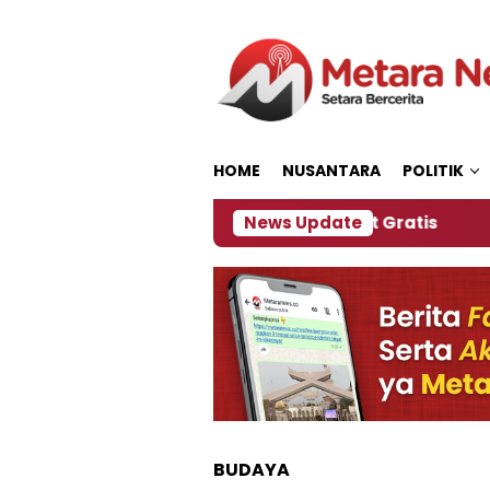
Loncat
ke
konten
HOME
NUSANTARA
POLITIK
, Panitia Siapkan Kopi dan Pijat Gratis
News Update
Jember 
BUDAYA