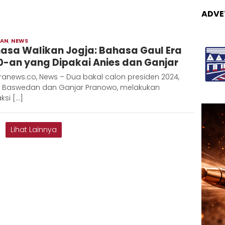
ADVE
RAN
,
NEWS
Adinda
asa Walikan Jogja: Bahasa Gaul Era
0-an yang Dipakai Anies dan Ganjar
anews.co, News – Dua bakal calon presiden 2024,
s Baswedan dan Ganjar Pranowo, melakukan
aksi […]
Lihat Lainnya