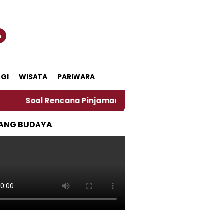
n
GI
WISATA
PARIWARA
oal Rencana Pinjaman Daerah Pemkab Jember, Ini Kata 
ANG BUDAYA