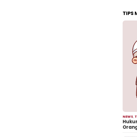
TIPS
NEWS
,
T
Hukum
Oran