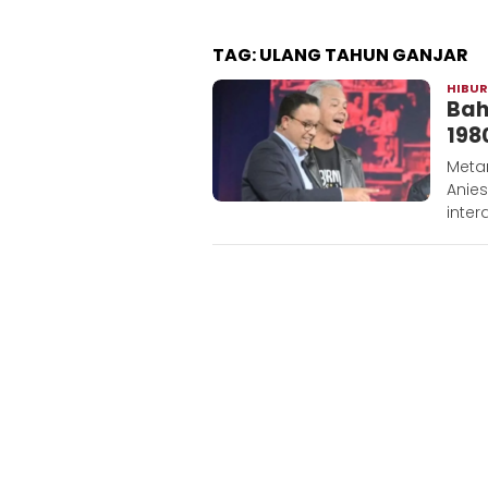
TAG:
ULANG TAHUN GANJAR
HIBU
Bah
198
Metar
Anie
inter