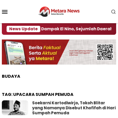
Loncat
ke
Menu
konten
Mobile
akan ‎
News Update
Dampak El Nino, Sejumlah Daerah di Jember
BUDAYA
TAG:
UPACARA SUMPAH PEMUDA
Soekarni Kartodiwirjo, Tokoh Blitar
yang Namanya Disebut Khofifah di Hari
Sumpah Pemuda