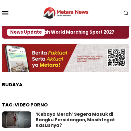
Loncat
ke
Menu
konten
Mobile
adi Tuan Rumah World Marching Sport 2027
News Update
‎Soa
BUDAYA
TAG:
VIDEO PORNO
‘Kebaya Merah’ Segera Masuk di
Bangku Persidangan, Masih Ingat
Kasusnya?