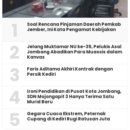
1
‎Soal Rencana Pinjaman Daerah Pemkab
Jember, Ini Kata Pengamat Kebijakan ‎
2
Jelang Muktamar NU ke-35, Pelukis Asal
Jombang Abadikan Para Muassis dalam
Kanvas
3
Faris Aditama Akhiri Kontrak dengan
Persik Kediri
4
Ironi Pendidikan di Pusat Kota Jombang,
SDN Mojongapit 3 Hanya Terima Satu
Murid Baru
5
‎Gegara Cuaca Ekstrem, Peternak
Cupang di Kediri Rugi Ratusan Juta