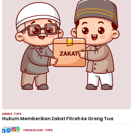
NEWS
,
TIPS
Hukum Memberikan Zakat Fitrah ke Orang Tua
TEKNOLOGI
,
TIPS