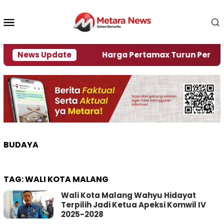
Loncat
ke
Menu
konten
Mobile
mi Krisi Air
News Update
Harga Pertamax Turun Per Hari Ini, 
BUDAYA
TAG:
WALI KOTA MALANG
Wali Kota Malang Wahyu Hidayat
Terpilih Jadi Ketua Apeksi Komwil IV
2025-2028