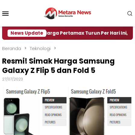
Loncat
ke
Menu
konten
Mobile
ir
News Update
Harga Pertamax Turun Per Hari Ini, Segini Ha
Beranda
Teknologi
Resmi! Simak Harga Samsung
Galaxy Z Flip 5 dan Fold 5
27/07/2023