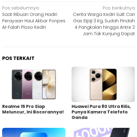
Navigasi
Pos sebelumnya
Pos berikutnya
Saat Ribuan Orang Hadiri
Cerita Warga Kediri Sulit Cari
pos
Perayaan Haul Akbar Ponpes
Gas Elpiji 3 Kg, Sudah Pindah
Al-Falah Ploso Kediri
4 Pangkalan hingga Antre 2
Jam Tak Kunjung Dapat
POS TERKAIT
Realme 15 Pro Siap
Huawei Pura 80 Ultra Rilis,
Meluncur, Ini Bocorannya!
Punya Kamera Telefoto
Ganda