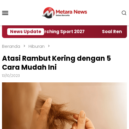
Loncat
ke
Menu
konten
Mobile
 World Marching Sport 2027
News Update
‎Soal Rencana Pinj
Beranda
Hiburan
Atasi Rambut Kering dengan 5
Cara Mudah Ini
13/10/2023