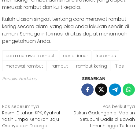
merusak rambut dan kulit kepala.
Itulah ulasan singkat tentang cara merawat rambut
kering secara alami yang bisa Anda lakukan sendiri di
rumah. Semoga informasi di atas dapat menambah
pengetahuan Anda.
cara merawat rambut
conditioner
keramas
merawat rambut
rambut
rambut kering
Tips
Penulis: Herbima
SEBARKAN
Navigasi
Pos sebelumnya
Pos berikutnya
Resmi Ditahan KPK, Syahrul
Dukun Gadungan di Madiun
pos
Yasin Limpo Kenakan Baju
Setubuhi Gadis di Bawah
Oranye dan Diborgol
Umur hingga Terluka