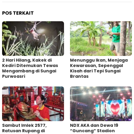
POS TERKAIT
2 Hari Hilang, Kakek di
Menunggu Ikan, Menjaga
Kediri Ditemukan Tewas
Kewarasan, Sepenggal
Mengambang di Sungai
Kisah dari Tepi Sungai
Purwoasri
Brantas
Sambut Imlek 2577,
NDX AKA dan Dewa 19
Ratusan Rupang di
“Guncang” Stadion