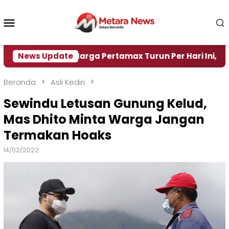
Loncat
ke
Menu
konten
Mobile
r
News Update
Harga Pertamax Turun Per Hari Ini, Segini Harg
Beranda
Asli Kediri
Sewindu Letusan Gunung Kelud,
Mas Dhito Minta Warga Jangan
Termakan Hoaks
14/02/2022