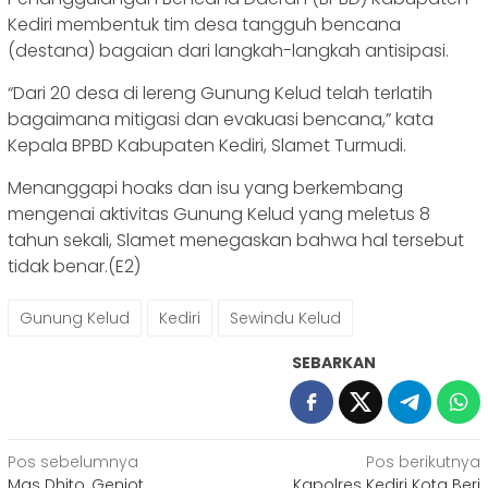
Kediri membentuk tim desa tangguh bencana
(destana) bagaian dari langkah-langkah antisipasi.
“Dari 20 desa di lereng Gunung Kelud telah terlatih
bagaimana mitigasi dan evakuasi bencana,” kata
Kepala BPBD Kabupaten Kediri, Slamet Turmudi.
Menanggapi hoaks dan isu yang berkembang
mengenai aktivitas Gunung Kelud yang meletus 8
tahun sekali, Slamet menegaskan bahwa hal tersebut
tidak benar.(E2)
Gunung Kelud
Kediri
Sewindu Kelud
SEBARKAN
Navigasi
Pos sebelumnya
Pos berikutnya
Mas Dhito, Genjot
Kapolres Kediri Kota Beri