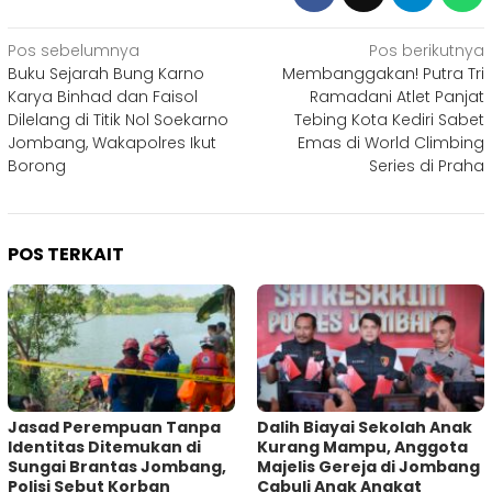
Navigasi
Pos sebelumnya
Pos berikutnya
Buku Sejarah Bung Karno
Membanggakan! Putra Tri
pos
Karya Binhad dan Faisol
Ramadani Atlet Panjat
Dilelang di Titik Nol Soekarno
Tebing Kota Kediri Sabet
Jombang, Wakapolres Ikut
Emas di World Climbing
Borong
Series di Praha
POS TERKAIT
Jasad Perempuan Tanpa
Dalih Biayai Sekolah Anak
Identitas Ditemukan di
Kurang Mampu, Anggota
Sungai Brantas Jombang,
Majelis Gereja di Jombang
Polisi Sebut Korban
Cabuli Anak Angkat