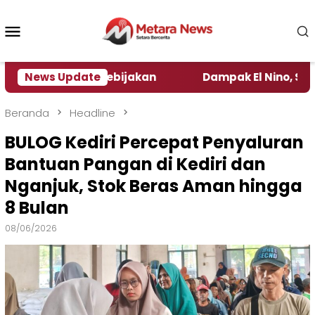
Loncat
ke
Menu
konten
Mobile
gamat Kebijakan ‎
News Update
Dampak El Nino, Sejumlah Daer
Beranda
Headline
BULOG Kediri Percepat Penyaluran
Bantuan Pangan di Kediri dan
Nganjuk, Stok Beras Aman hingga
8 Bulan
08/06/2026