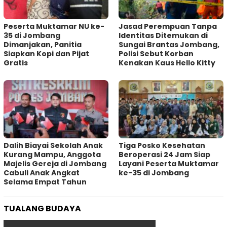
Peserta Muktamar NU ke-
Jasad Perempuan Tanpa
35 di Jombang
Identitas Ditemukan di
Dimanjakan, Panitia
Sungai Brantas Jombang,
Siapkan Kopi dan Pijat
Polisi Sebut Korban
Gratis
Kenakan Kaus Hello Kitty
Dalih Biayai Sekolah Anak
Tiga Posko Kesehatan
Kurang Mampu, Anggota
Beroperasi 24 Jam Siap
Majelis Gereja di Jombang
Layani Peserta Muktamar
Cabuli Anak Angkat
ke-35 di Jombang
Selama Empat Tahun
TUALANG BUDAYA