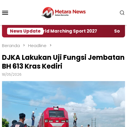
Loncat
ke
Menu
konten
Mobile
umah World Marching Sport 2027
News Update
‎Soal Rencana 
Beranda
Headline
DJKA Lakukan Uji Fungsi Jembatan
BH 613 Kras Kediri
18/05/2026