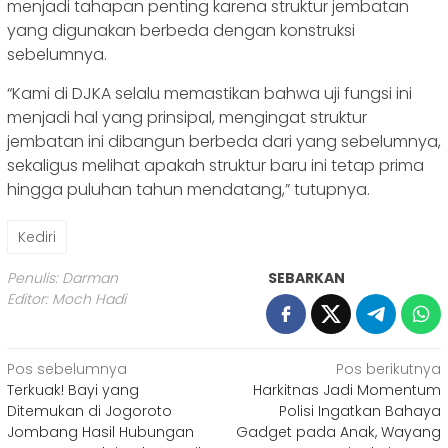
menjadi tahapan penting karena struktur jembatan
yang digunakan berbeda dengan konstruksi
sebelumnya.
“Kami di DJKA selalu memastikan bahwa uji fungsi ini
menjadi hal yang prinsipal, mengingat struktur
jembatan ini dibangun berbeda dari yang sebelumnya,
sekaligus melihat apakah struktur baru ini tetap prima
hingga puluhan tahun mendatang,” tutupnya.
Kediri
Penulis: Darman
SEBARKAN
Editor: Moch Hadi
Navigasi
Pos sebelumnya
Pos berikutnya
Terkuak! Bayi yang
Harkitnas Jadi Momentum
pos
Ditemukan di Jogoroto
Polisi Ingatkan Bahaya
Jombang Hasil Hubungan
Gadget pada Anak, Wayang