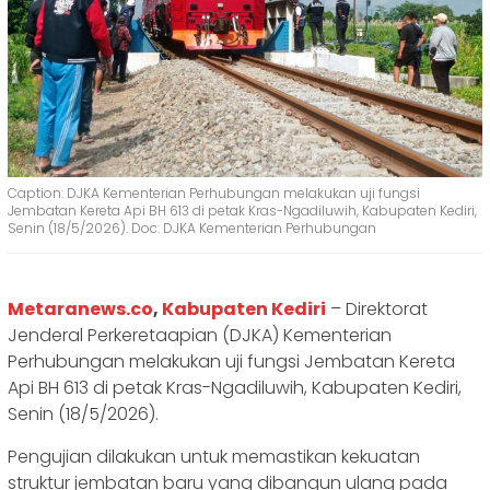
Caption: DJKA Kementerian Perhubungan melakukan uji fungsi
Jembatan Kereta Api BH 613 di petak Kras-Ngadiluwih, Kabupaten Kediri,
Senin (18/5/2026). Doc: DJKA Kementerian Perhubungan
Metaranews.co
,
Kabupaten Kediri
– Direktorat
Jenderal Perkeretaapian (DJKA) Kementerian
Perhubungan melakukan uji fungsi Jembatan Kereta
Api BH 613 di petak Kras-Ngadiluwih, Kabupaten Kediri,
Senin (18/5/2026).
Pengujian dilakukan untuk memastikan kekuatan
struktur jembatan baru yang dibangun ulang pada